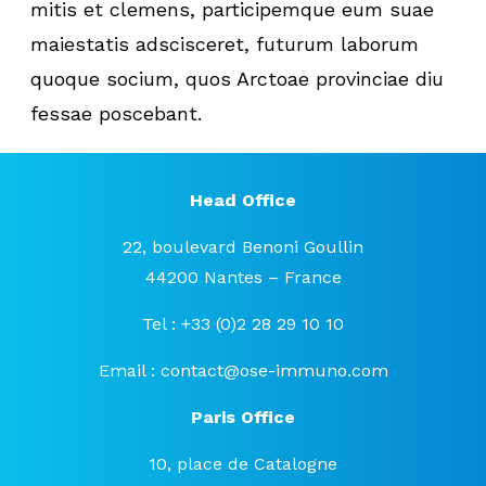
mitis et clemens, participemque eum suae
maiestatis adscisceret, futurum laborum
quoque socium, quos Arctoae provinciae diu
fessae poscebant.
Head Office
22, boulevard Benoni Goullin
44200 Nantes – France
Tel : +33 (0)2 28 29 10 10
Email :
contact@ose-immuno.com
Paris Office
10, place de Catalogne