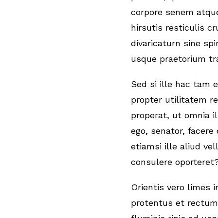
corpore senem atqu
hirsutis resticulis c
divaricaturn sine sp
usque praetorium tra
Sed si ille hac tam 
propter utilitatem re
properat, ut omnia il
ego, senator, facere
etiamsi ille aliud vel
consulere oporteret
Orientis vero limes 
protentus et rectum