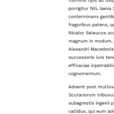
fluminis ripis ad usq
porrigitur Nili, laeva
conterminans gentib
fragoribus patens,
Nicator Seleucus oc
magnum in modum, 
Alexandri Macedoni
successorio iure ten
efficaciae inpetrabili
cognomentum.
Advenit post multos
Scutariorum tribun
subagrestis ingenii 
callidus. qui eum ad