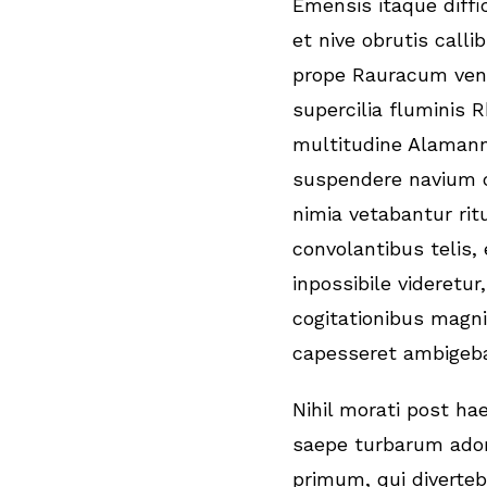
Emensis itaque diffi
et nive obrutis calli
prope Rauracum ven
supercilia fluminis R
multitudine Alaman
suspendere navium 
nimia vetabantur rit
convolantibus telis,
inpossibile videretur
cogitationibus magni
capesseret ambigeba
Nihil morati post hae
saepe turbarum ado
primum, qui diverteb