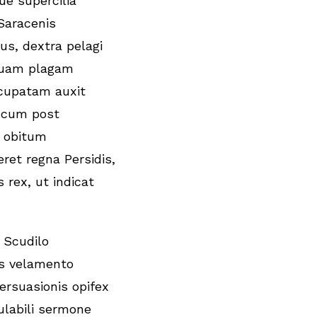
ue supercilia
 Saracenis
us, dextra pelagi
 quam plagam
cupatam auxit
cum post
s obitum
eret regna Persidis,
s rex, ut indicat
 Scudilo
us velamento
persuasionis opifex
ulabili sermone