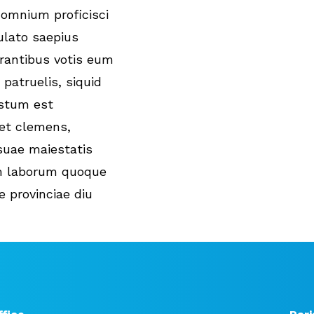
 omnium proficisci
ulato saepius
grantibus votis eum
 patruelis, siquid
estum est
 et clemens,
suae maiestatis
um laborum quoque
 provinciae diu