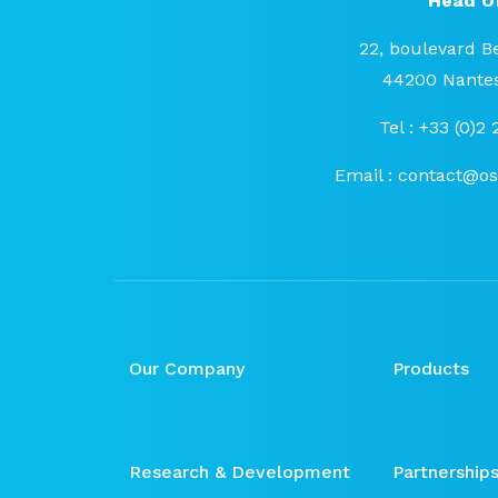
Head Of
22, boulevard B
44200 Nantes
Tel : +33 (0)2
Email :
contact@o
Our Company
Products
Research & Development
Partnership