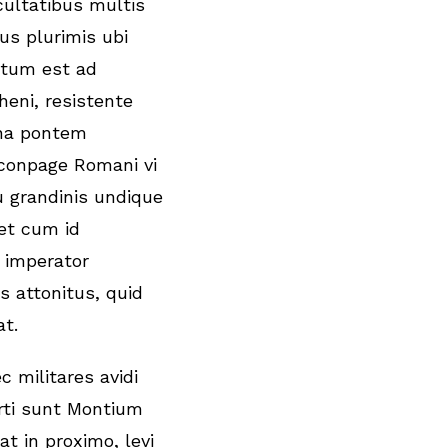
cultatibus multis
bus plurimis ubi
tum est ad
heni, resistente
na pontem
conpage Romani vi
u grandinis undique
 et cum id
, imperator
s attonitus, quid
t.
c militares avidi
rti sunt Montium
at in proximo, levi