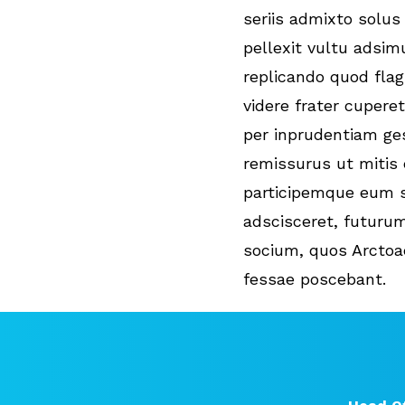
seriis admixto solus
pellexit vultu adsim
replicando quod fla
videre frater cuperet
per inprudentiam g
remissurus ut mitis
participemque eum 
adscisceret, futur
socium, quos Arctoae
fessae poscebant.