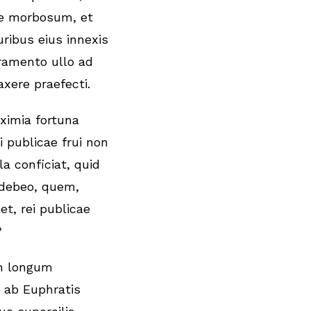
e morbosum, et
ruribus eius innexis
iramento ullo ad
xere praefecti.
eximia fortuna
i publicae frui non
la conficiat, quid
 debeo, quem,
let, rei publicae
?
in longum
 ab Euphratis