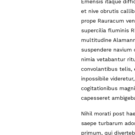
Emensis itaque diffi
et nive obrutis calli
prope Rauracum ven
supercilia fluminis R
multitudine Alaman
suspendere navium 
nimia vetabantur rit
convolantibus telis,
inpossibile videretur
cogitationibus magni
capesseret ambigeba
Nihil morati post hae
saepe turbarum ado
primum, qui diverteb