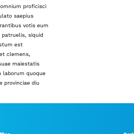
 omnium proficisci
ulato saepius
grantibus votis eum
 patruelis, siquid
estum est
 et clemens,
suae maiestatis
um laborum quoque
 provinciae diu