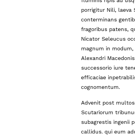
fluminis ripis ad usq
porrigitur Nili, laeva
conterminans gentib
fragoribus patens,
Nicator Seleucus oc
magnum in modum, 
Alexandri Macedoni
successorio iure ten
efficaciae inpetrabili
cognomentum.
Advenit post multos
Scutariorum tribun
subagrestis ingenii 
callidus. qui eum ad