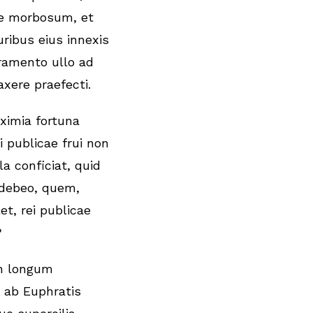
e morbosum, et
ruribus eius innexis
iramento ullo ad
xere praefecti.
eximia fortuna
i publicae frui non
la conficiat, quid
 debeo, quem,
let, rei publicae
?
in longum
 ab Euphratis