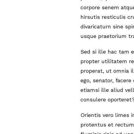
corpore senem atqu
hirsutis resticulis c
divaricaturn sine sp
usque praetorium tra
Sed si ille hac tam 
propter utilitatem re
properat, ut omnia il
ego, senator, facere
etiamsi ille aliud vel
consulere oporteret
Orientis vero limes 
protentus et rectum