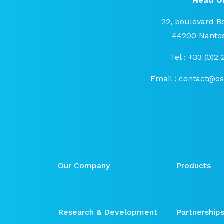
Head Of
22, boulevard B
44200 Nantes
Tel : +33 (0)2
Email :
contact@o
Our Company
Products
Research & Development
Partnership