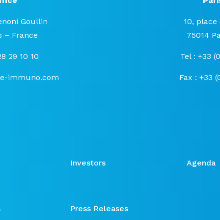
fice
Pari
enoni Goullin
10, place
 – France
75014 Pa
 28 29 10 10
Tel : +33 (
se-immuno.com
Fax : +33 (
Investors
Agenda
s
Press Releases