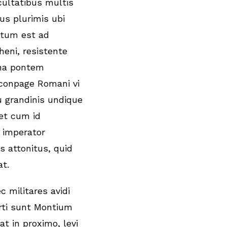
cultatibus multis
bus plurimis ubi
tum est ad
heni, resistente
na pontem
conpage Romani vi
u grandinis undique
 et cum id
, imperator
s attonitus, quid
t.
c militares avidi
rti sunt Montium
at in proximo, levi