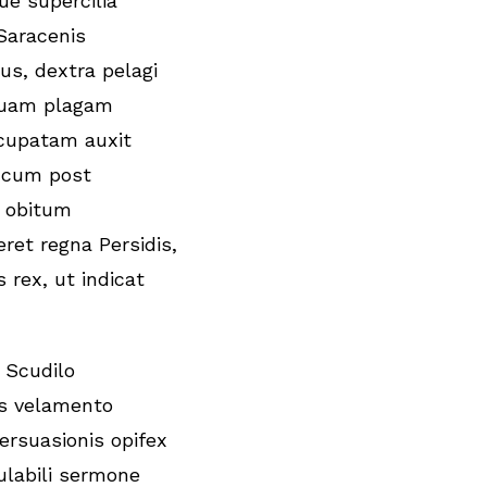
ue supercilia
 Saracenis
us, dextra pelagi
 quam plagam
cupatam auxit
cum post
s obitum
eret regna Persidis,
s rex, ut indicat
 Scudilo
us velamento
persuasionis opifex
ulabili sermone