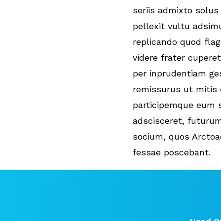
seriis admixto solus
pellexit vultu adsim
replicando quod fla
videre frater cuperet
per inprudentiam g
remissurus ut mitis
participemque eum 
adscisceret, futur
socium, quos Arctoae
fessae poscebant.