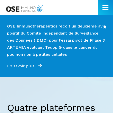
OSE Immunotherapeutics reçoit un deuxième avis
positif du Comité Indépendant de Surveillance
des Données (IDMC) pour l’essai pivot de Phase 3
ARTEMIA évaluant Tedopi® dans le cancer du
poumon non à petites cellules
En savoir plus
Quatre plateformes