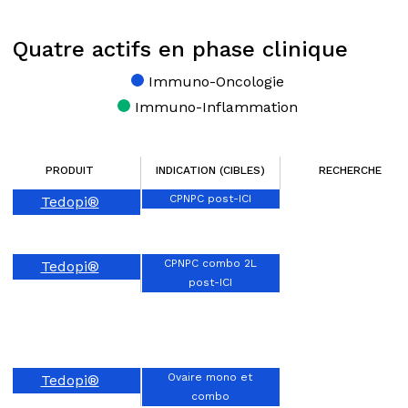
Quatre actifs en phase clinique
Immuno-Oncologie
Immuno-Inflammation
PRODUIT
INDICATION (CIBLES)
RECHERCHE
CPNPC post-ICI
Tedopi®
CPNPC combo 2L
Tedopi®
post-ICI
Ovaire mono et
Tedopi®
combo