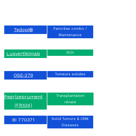
Pancréas combo /
Tedopi®
Maintenance
RCH
Lusvertikimab
Tumeurs solides
OSE-279
Transplantation
Pegrizeprument
rénale
(FR104)
Solid Tumors & CRM
BI 770371
Diseases