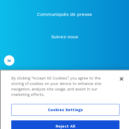
Communiqués de presse
Suivez-nous
By clicking “Accept All Cookies”, you agree to the
storing of cookies on your device to enhance site
©2021 ose-immuno
navigation, analyze site usage, and assist in our
Publications financières
marketing efforts.
Mentions légales et Politique de confidentialité
Cookies Settings
Cookies Settings
Site internet créé par
Adveris
Reject All