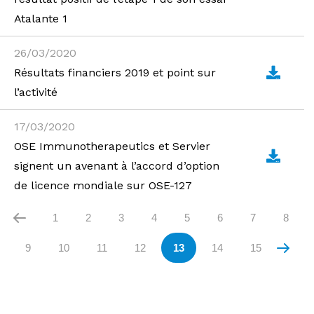
Atalante 1
26/03/2020
Résultats financiers 2019 et point sur
l’activité
17/03/2020
OSE Immunotherapeutics et Servier
signent un avenant à l’accord d’option
de licence mondiale sur OSE-127
1
2
3
4
5
6
7
8
9
10
11
12
13
14
15